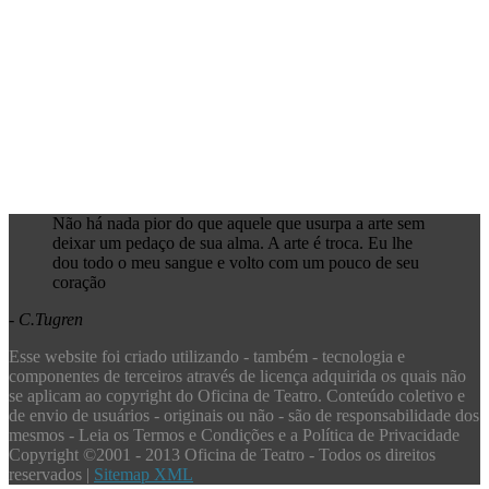
Não há nada pior do que aquele que usurpa a arte sem
deixar um pedaço de sua alma. A arte é troca. Eu lhe
dou todo o meu sangue e volto com um pouco de seu
coração
-
C.Tugren
Esse website foi criado utilizando - também - tecnologia e
componentes de terceiros através de licença adquirida os quais não
se aplicam ao copyright do Oficina de Teatro. Conteúdo coletivo e
de envio de usuários - originais ou não - são de responsabilidade dos
mesmos - Leia os Termos e Condições e a Política de Privacidade
Copyright ©2001 - 2013 Oficina de Teatro - Todos os direitos
reservados |
Sitemap XML