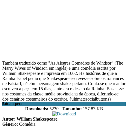
Também traduzido como "As Alegres Comadres de Windsor" (The
Marry Wives of Windsor, em inglês) é uma comédia escrita por
William Shakespeare e impressa em 1602. Há histórias de que a
Rainha Isabel pediu que Shakespeare escrevesse sobre os romances
de Falstaff, célebre personagem shakesperiano. Conta-se que o autor
escreveu a peça em 15 dias, tanto era o desejo da Rainha. Baseia-se
nos costumes da classe média provinciana da época, diferindo-se
dos cenários costumeiros do escritor. {ultimatesocialbuttons}
Baixar a peça
Downloads:
5230 |
Tamanho:
157.83 KB
Autor: William Shakespeare
Gênero:
Comédia