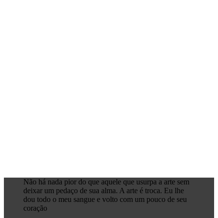
Não há nada pior do que aquele que usurpa a arte sem
deixar um pedaço de sua alma. A arte é troca. Eu lhe
dou todo o meu sangue e volto com um pouco de seu
coração