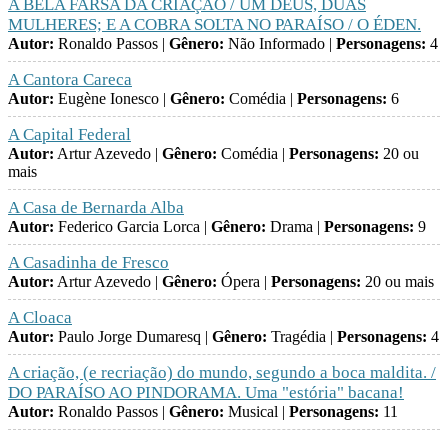
A BELA FARSA DA CRIAÇÃO / UM DEUS, DUAS
MULHERES; E A COBRA SOLTA NO PARAÍSO / O ÉDEN.
Autor:
Ronaldo Passos |
Gênero:
Não Informado |
Personagens:
4
A Cantora Careca
Autor:
Eugène Ionesco |
Gênero:
Comédia |
Personagens:
6
A Capital Federal
Autor:
Artur Azevedo |
Gênero:
Comédia |
Personagens:
20 ou
mais
A Casa de Bernarda Alba
Autor:
Federico Garcia Lorca |
Gênero:
Drama |
Personagens:
9
A Casadinha de Fresco
Autor:
Artur Azevedo |
Gênero:
Ópera |
Personagens:
20 ou mais
A Cloaca
Autor:
Paulo Jorge Dumaresq |
Gênero:
Tragédia |
Personagens:
4
A criação, (e recriação) do mundo, segundo a boca maldita. /
DO PARAÍSO AO PINDORAMA. Uma "estória" bacana!
Autor:
Ronaldo Passos |
Gênero:
Musical |
Personagens:
11