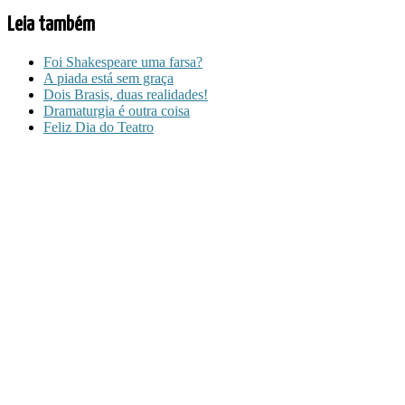
Leia também
Foi Shakespeare uma farsa?
A piada está sem graça
Dois Brasis, duas realidades!
Dramaturgia é outra coisa
Feliz Dia do Teatro